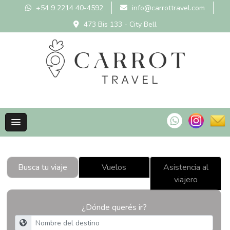
+54 9 2214 40-4592
info@carrottravel.com
473 Bis 133 - City Bell
Busca tu viaje
Vuelos
Asistencia al
viajero
¿Dónde querés ir?